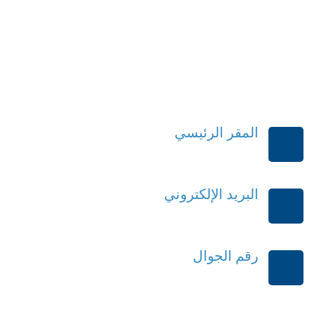
المقر الرئيسي
الرياض-المملكة العربية السعودية
البريد الإلكتروني
order@mdrek.com
رقم الجوال
+966114541148