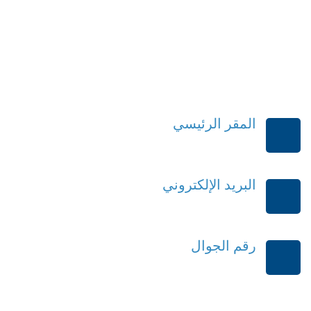
المقر الرئيسي
الرياض-المملكة العربية السعودية
البريد الإلكتروني
order@mdrek.com
رقم الجوال
+966114541148