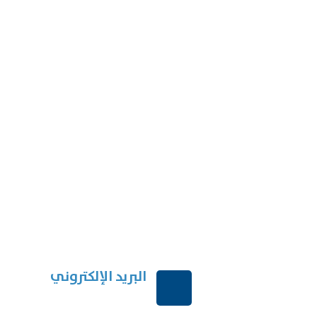
البريد الإلكتروني
بية السعودية
order@mdrek.com