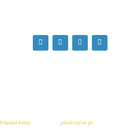
ق محفوظة © 2026
دار مدارك للنشر
تصميم شركة
إفادة لتقنية ا