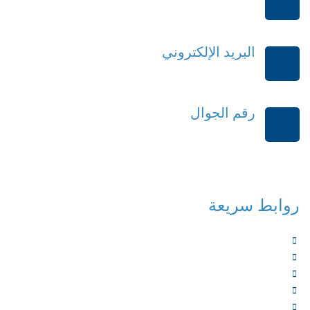
الرياض-المملكة العربية السعودية
البريد الإلكتروني
order@mdrek.com
رقم الجوال
+966114541148
روابط سريعة
الرئيسية
من نحن
الخدمات
المؤلفون
الشركاء