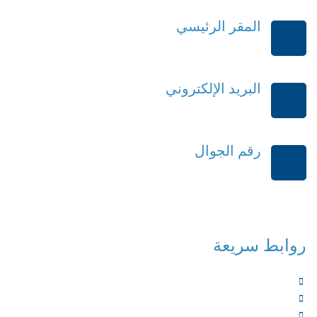
المقر الرئيسي
الرياض-المملكة العربية السعودية
البريد الإلكتروني
order@mdrek.com
رقم الجوال
+966114541148
روابط سريعة
الرئيسية
من نحن
الخدمات