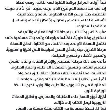
تبدأ أولى المراحل بولادة الفكرة لدى الكاتب، وهي لحظة
إبداعية يُحدّد فيها الموضوع الذي يرغب بطرحه. ثمّ تأتي مرحلة
التخطيط، حيث يرسم الكاتب الخطوط العامة ويحدّد البنية
الأساسية لما سيكتبه، من فصول، وأفكار رئيسية، وتسلسل
منطقي للمحتوى.
عقب ذلك، يبدأ الكاتب بمرحلة الكتابة الفعلية، والتي قد
تستغرق وقتًا طويلًا، تتخلّلها مراجعات وتعديلات مستمرة حتى
تكتمل النسخة الأولى. بعد الانتهاء من الكتابة، تدخل النسخة
مرحلة التحرير، حيث يتدخّل المحرر لمراجعة النص لغويًا وأسلوبياً،
وتصحيح الأخطاء وتحسين الصياغة.
تأتي بعد ذلك مرحلة التصميم والإخراج الفني، والتي تشمل
تصميم الغلاف، وتنسيق الصفحات الداخلية، واختيار الخطوط
المناسبة، مما يُعطي الكتاب مظهرًا جذابًا يليق بمحتواه.
ثمّ يُرسل الكتاب إلى المطبعة لطباعته وفق المواصفات
المطلوبة من حيث الورق، والتجليد، والألوان، لتخرج النسخة
الورقية للنور.
أخيرًا، تُوزّع النسخ على المكتبات والمعارض، وتُطلق الحملات
الترويجية ليصل الكتاب إلى قرّائه.
تمرّ كل نسخة مطبوعة من الكتاب برحلة طويلة من العمل