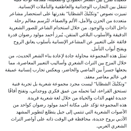
تتنقل بين التجارب الوجدانية والعاطفية والتأملات الإنسانية.
تميزت نصوص “وتكتُبكَ الشظايا” بقدرتها على استحضار مشاعر
متعددة من الحزن والأمل، الألم والصفاء، لتُرسم معالم رحلة
داخل الذات والوجود. من خلال استخدام الشاعر للصور الشعرية
الدقيقة والأسلوب البلاغي المتقن، يُبرز أحمد مولود رضوان قدرة
فائقة على التعبير عن المشاعر الإنسانية بأسلوب يعانق الروح
ويفتح أبواب التأمل.
تمثل هذه المجموعة محاولة جادة لإعادة بناء الشعر الحديث، من
خلال المزج بين التراث الشعري وأساليب التعبير المعاصرة، مما
يجعلها جسراً بين الماضي والحاضر، ويعكس تجارب إنسانية عميقة
في عالم معاصر معقد.
“وتكتُبكَ الشظايا” ليست مجرد مجموعة شعرية بل تجربة فنية
تستحق القراءة، لما تحمله من عمق فكري ووجداني، وتفتح آفاقًا
جديدة لفهم الذات والحياة من خلال لغة شعرية فريدة.
هذه المجموعة تؤكد على مكانة أحمد مولود رضوان كواحد من
الأصوات الشعرية التي تنتمي إلى جيل يتطلع لتطوير المشهد
الأدبي بروح جديدة، محافظة في الوقت ذاته على أواصر التراث
الشعري العربي.