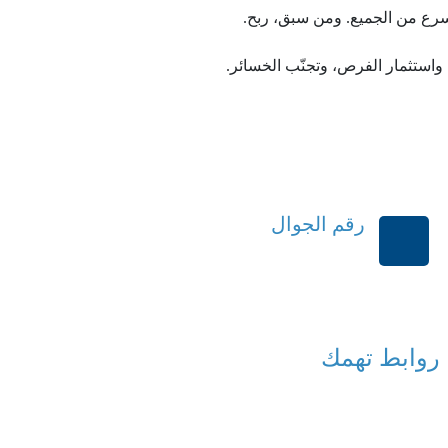
 أسرع من الجميع. ومن سبق، ربح.
، واستثمار الفرص، وتجنّب الخسائر.
رقم الجوال
+966114541148
روابط تهمك