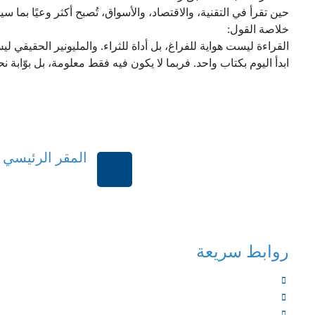
حين تقرأ في التقنية، والاقتصاد، والأسواق، تُصبح أكثر وعيًا بما
خلاصة القول:
القراءة ليست هواية للفراغ، بل أداة للثراء. والمليونير الحقيقي ل
ابدأ اليوم بكتاب واحد. فربما لا يكون فيه فقط معلومة، بل بوّابة ن
المقر الرئيسي
الرياض-المملكة العر
روابط سريعة
الرئيسية
من نحن
الخدمات