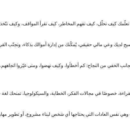
ءة تعلّمك كيف تحلّل، كيف تفهم المخاطر، كيف تقرأ المواقف، وكيف تتّ
يُصبح لديك وعي مالي حقيقي، يُمكّنك من إدارة أموالك بذكاء، وتجنّب الق
انب الخفي من النجاح: كم أخطأوا، وكيف نهضوا، ومتى غيّروا اتجاههم.
لقراءة، خصوصًا في مجالات الفكر، الخطابة، والسيكولوجيا، تمنحك لغة قو
يز — وهي نفس العادات التي يحتاجها أي شخص لبناء مشروع، أو تطوير مها