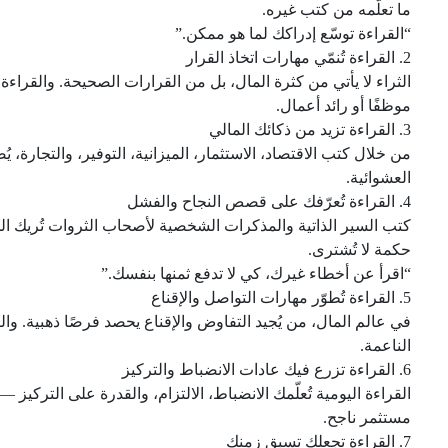
ما تعلّمه من كتب غيره.
“القراءة توسّع إدراكك لما هو ممكن.”
2. القراءة تُنمّي مهارات اتخاذ القرار
الثراء لا يأتي من كثرة المال، بل من القرارات الصحيحة. والقرا
موظفًا أو رائد أعمال.
3. القراءة تزيد من ذكائك المالي
من خلال كتب الاقتصاد، الاستثمار، الميزانية، التوفير، والتجارة، 
العشوائية.
4. القراءة تُعرّفك على قصص النجاح والفشل
كتب السير الذاتية والمذكرات الشخصية لأصحاب الثروات تُريك الج
حكمة لا تُشترى.
“اقرأ عن أخطاء غيرك، كي لا تدفع ثمنها بنفسك.”
5. القراءة تُطوّر مهارات التواصل والإقناع
في عالم المال، من يُجيد التفاوض والإقناع يحصد فرصًا ذهبية. وا
الناعمة.
6. القراءة تزرع فيك عادات الانضباط والتركيز
القراءة اليومية تُعلّمك الانضباط، الالتزام، والقدرة على الترك
مستثمر ناجح.
7. القراءة تجعلك تسبق زمنك