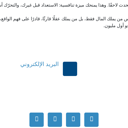
 سيحدث لاحقًا. وهذا يمنحك ميزة تنافسية: الاستعداد قبل غيرك، والتحرّك
يس من يملك المال فقط، بل من يملك عقلًا قارئًا، قادرًا على فهم الواقع
حو أول مليون.
البريد الإلكتروني
بية السعودية
order@mdrek.com