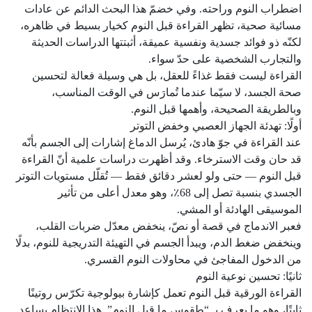
اضطراب النوم وراحته. وفي خضمّ هذا البحث الدائم عن عادات
مسائية صحية، تظهر القراءة قبل النوم كخيار بسيط في ظاهره،
لكنّه ذو فوائد جسدية ونفسية عميقة، أثبتتها الدراسات الحديثة
والتجارب الشخصية على حدّ سواء.
القراءة ليست فقط غذاءً للعقل، بل هي وسيلة فعالة لتحسين
صحة الجسد، لا سيّما عندما تُمارَس في الوقت المناسب،
وبالطريقة الصحيحة، وأهمها قبل النوم.
أولًا: تهدئة الجهاز العصبي وخفض التوتر
عند القراءة في جوّ هادئ، يُرسل الدماغ إشارات إلى الجسم بأنّه
قد حان وقت الاسترخاء. وقد أظهرت دراسات علمية أنّ القراءة
قبل النوم — حتى ولو لعشر دقائق فقط — تُقلّل مستويات التوتر
الجسدي بنسبة تصل إلى 68٪، وهو معدل أعلى من تأثير
الموسيقى الهادئة أو المشي.
فعبر الاندماج في قصة أو نصّ، ينخفض معدّل ضربات القلب،
وينخفض ضغط الدم، ويبدأ الجسم في التهيئة التدريجية للنوم، بدلًا
من الدخول المفاجئ في محاولات النوم القسري.
ثانيًا: تحسين نوعية النوم
القراءة الورقية قبل النوم تعمل كإشارة بيولوجية تكرّس روتينًا
ثابتًا، وهو ما يعرف بـ “طقوس ما قبل النوم”. هذا الانتظام يساعد