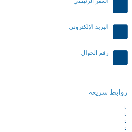
المقر الرئيسي
الرياض-المملكة العربية السعودية
البريد الإلكتروني
order@mdrek.com
رقم الجوال
+966114541148
روابط سريعة
الرئيسية
من نحن
الخدمات
المؤلفون