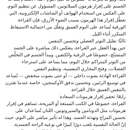
الجسم على إفراز هرمون الميلاتونين، المسؤول عن تنظيم النوم.
على العكس من استخدام الهواتف أو الشاشات الإلكترونية، التي
تعطّل إفراز هذا الهرمون بسبب الضوء الأزرق، فإن القراءة
الورقية تُساعد على النوم العميق وتقلّل من احتمالية الاستيقاظ
المتكرر أثناء الليل.
ثالثًا: تقليل التوتر العضلي وتحسين التنفس
حين يهدأ العقل عبر القراءة، ينعكس ذلك مباشرة على الجسد
المتشنّج، خصوصًا في الرقبة والكتفين. ويبدأ الجسم في التخلّص
من التوتر المتراكم خلال اليوم، مما يساعد على استرخاء
العضلات، وفتح المجاري التنفسية، وتنظيم النفس.
القراءة الهادئة بصوت داخلي — أو حتى بصوت منخفض — تُساعد
في توسيع الرئتين، وتحسين تدفق الأوكسجين، خاصة عندما تقترن
بالتنفس العميق خلال القراءة.
رابعًا: تحفيز إفراز هرمونات السعادة
القراءة، خصوصًا في الكتب الممتعة أو المريحة، تساهم في إفراز
هرمونات مثل الدوبامين والسيروتونين، اللتان تُساعدان على
تحسين المزاج وتهدئة الجسد. وهذا له تأثير مباشر على النوم، حيث
إنّ الحالة النفسية تلعب دورًا كبيرًا في نوعية الراحة الجسدية.