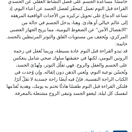
خامسًا: مساعدة الجسم على فصل النشاط العقلي عن الجسدي
القراءة قبل النوم تعمل كمحفّز لفصل الجسد عن أعباء اليوم، إذ
تساعد الدماغ على تحويل تركيزه من الأحداث الواقعية المرهقة
إلى عالم خيالي أو هادئ. وهنا، يدخل الجسم في حالة من
“الانفصال الآمن” عن الضغوط اليومية، مما يريح الجهاز العصبي
المركزي، ويُخفف من مستويات القلق والتوتر المرتبطين بالجسد.
خاتمة:
قد تبدو القراءة قبل النوم عادة بسيطة، وربما تُغفل في زحمة
الروتين اليومي، لكنها في حقيقتها سلوك صحي شامل ينعكس
على الجسم والعقل والروح. فهي تقلّل التوتر، وتُهدّئ الجسد،
وتُحسّن نوعية النوم، وتُغني الذهن دون إثقاله. وإن وُجدت في
الكتاب الراحة النفسية، فإنّ فيه أيضًا راحة جسدية لا تقلّ أثرًا.
فلتكن القراءة قبل النوم طقسًا هادئًا تختم به يومك، وهدية تُقدّمها
لنفسك كل ليلة، ليغفو الجسد وتبقى الروح مشتعلة بالمعرفة.