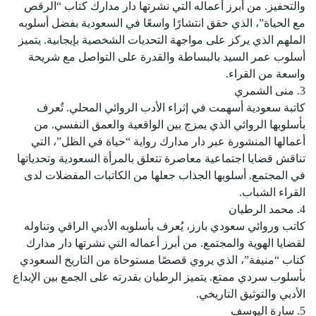
والتحفيز. من أبرز أعماله التي نشرتها دار مدارك كتاب “الرقص
مع الحياة”، الذي حقق انتشارًا واسعًا في السعودية بفضل أسلوبه
الملهم الذي يركز على مواجهة التحديات الشخصية بإيجابية. يتميز
أسلوب عمر السيد بالبساطة والقدرة على التواصل مع شريحة
واسعة من القراء.
3. منى الشمري
كاتبة سعودية أسهمت في إثراء الأدب الروائي المحلي. تُعرف
بأسلوبها الروائي الذي يمزج بين الواقعية والعمق النفسي. من
أعمالها المنشورة عبر دار مدارك رواية “حياة في الظل”، التي
تناقش قضايا اجتماعية معاصرة تتعلق بالمرأة السعودية وتحدياتها
في المجتمع. أسلوبها الجذاب جعلها من الكاتبات المفضلات لدى
القراء الشباب.
4. محمد الرطيان
كاتب وروائي سعودي بارز، يُعرف بأسلوبه الأدبي الراقي وتناوله
لقضايا الهوية والمجتمع. من أبرز أعماله التي نشرتها دار مدارك
كتاب “منيفة”، الذي يروي قصصًا مستوحاة من التاريخ السعودي
بأسلوب سردي ممتع. يتميز الرطيان بقدرته على الجمع بين الإبداع
الأدبي والتوثيق التاريخي.
5. سارة اليوسف