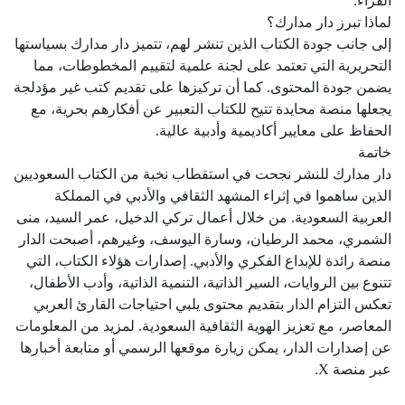
القراء.
لماذا تبرز دار مدارك؟
إلى جانب جودة الكتاب الذين تنشر لهم، تتميز دار مدارك بسياستها
التحريرية التي تعتمد على لجنة علمية لتقييم المخطوطات، مما
يضمن جودة المحتوى. كما أن تركيزها على تقديم كتب غير مؤدلجة
يجعلها منصة محايدة تتيح للكتاب التعبير عن أفكارهم بحرية، مع
الحفاظ على معايير أكاديمية وأدبية عالية.
خاتمة
دار مدارك للنشر نجحت في استقطاب نخبة من الكتاب السعوديين
الذين ساهموا في إثراء المشهد الثقافي والأدبي في المملكة
العربية السعودية. من خلال أعمال تركي الدخيل، عمر السيد، منى
الشمري، محمد الرطيان، وسارة اليوسف، وغيرهم، أصبحت الدار
منصة رائدة للإبداع الفكري والأدبي. إصدارات هؤلاء الكتاب، التي
تتنوع بين الروايات، السير الذاتية، التنمية الذاتية، وأدب الأطفال،
تعكس التزام الدار بتقديم محتوى يلبي احتياجات القارئ العربي
المعاصر، مع تعزيز الهوية الثقافية السعودية. لمزيد من المعلومات
عن إصدارات الدار، يمكن زيارة موقعها الرسمي أو متابعة أخبارها
عبر منصة X.