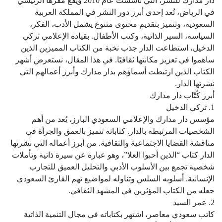
دار مدارك للنشر، التي تأسست عام 2010 ويقع مقرها الرئيسي
في الرياض، تُعد إحدى أبرز دور النشر في المملكة العربية
السعودية، وتتميز بتقديم محتوى متنوع يشمل الأدب، الفكر،
السياسة، السير الذاتية، وكتب الأطفال. بقيادة الإعلامي تركي
الدخيل، استطاعت الدار جذب نخبة من الكتاب المميزين الذين
ساهموا في تعزيز مكانتها ثقافيًا. في هذا المقال، نستعرض أشهر
الكتاب الذين ارتبطت أسماؤهم بدار مدارك وأبرز أعمالهم التي
نشرتها الدار.
أبرز كُتّاب دار مدارك
1. تركي الدخيل
مؤسس دار مدارك والإعلامي السعودي البارز، يُعد من أهم
الشخصيات المرتبطة بالدار. كتاباته تتميز بالعمق والجرأة في
مناقشة القضايا الاجتماعية والثقافية. من أبرز أعماله التي نشرتها
الدار كتاب “الذين أحبوا العلا”، وهو عبارة عن سيرة ذاتية وتأملات
شخصية تجمع بين الأسلوب الأدبي والتحليل العميق للتجارب
الإنسانية. أسلوبه السلس وتناوله لمواضيع تهم القارئ السعودي
جعله من الكتاب المؤثرين في المشهد الثقافي.
2. عمر السيد
كاتب سعودي معاصر، اشتهر بكتاباته في مجال التنمية الذاتية