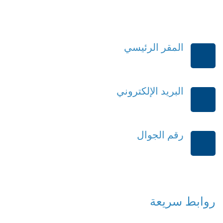
المقر الرئيسي
الرياض-المملكة العربية السعودية
البريد الإلكتروني
order@mdrek.com
رقم الجوال
+966114541148
روابط سريعة