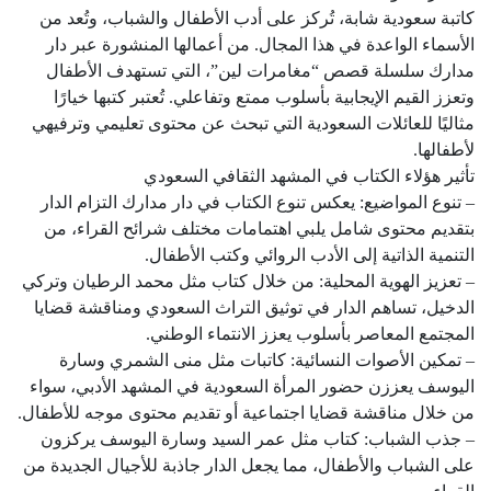
كاتبة سعودية شابة، تُركز على أدب الأطفال والشباب، وتُعد من
الأسماء الواعدة في هذا المجال. من أعمالها المنشورة عبر دار
مدارك سلسلة قصص “مغامرات لين”، التي تستهدف الأطفال
وتعزز القيم الإيجابية بأسلوب ممتع وتفاعلي. تُعتبر كتبها خيارًا
مثاليًا للعائلات السعودية التي تبحث عن محتوى تعليمي وترفيهي
لأطفالها.
تأثير هؤلاء الكتاب في المشهد الثقافي السعودي
– تنوع المواضيع: يعكس تنوع الكتاب في دار مدارك التزام الدار
بتقديم محتوى شامل يلبي اهتمامات مختلف شرائح القراء، من
التنمية الذاتية إلى الأدب الروائي وكتب الأطفال.
– تعزيز الهوية المحلية: من خلال كتاب مثل محمد الرطيان وتركي
الدخيل، تساهم الدار في توثيق التراث السعودي ومناقشة قضايا
المجتمع المعاصر بأسلوب يعزز الانتماء الوطني.
– تمكين الأصوات النسائية: كاتبات مثل منى الشمري وسارة
اليوسف يعززن حضور المرأة السعودية في المشهد الأدبي، سواء
من خلال مناقشة قضايا اجتماعية أو تقديم محتوى موجه للأطفال.
– جذب الشباب: كتاب مثل عمر السيد وسارة اليوسف يركزون
على الشباب والأطفال، مما يجعل الدار جاذبة للأجيال الجديدة من