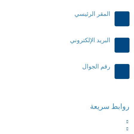
المقر الرئيسي
الرياض-المملكة العربية السعودية
البريد الإلكتروني
order@mdrek.com
رقم الجوال
+966114541148
روابط سريعة
الرئيسية
من نحن